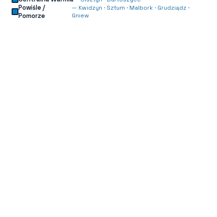
Powiśle /
—
Kwidzyn · Sztum · Malbork · Grudziądz ·
Pomorze
Gniew