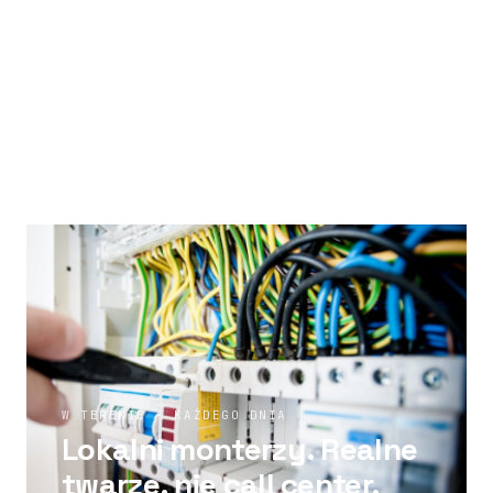
DLACZEGO NORTIS
Wszystkie usługi na jednej
fakturze.
W TERENIE · KAŻDEGO DNIA
Lokalni monterzy. Realne
twarze, nie call center.