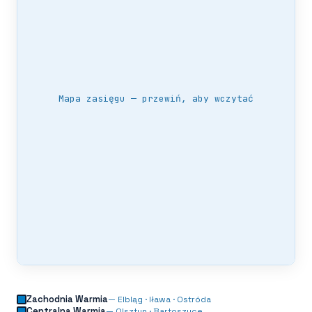
Mapa zasięgu — przewiń, aby wczytać
Zachodnia Warmia
—
Elbląg · Iława · Ostróda
Centralna Warmia
—
Olsztyn · Bartoszyce