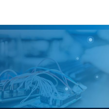
DLA FIRM
SLA z gwarantowanym
czasem naprawy
Jedna faktura za
wszystkie usługi