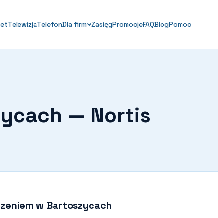
net
Telewizja
Telefon
Dla firm
Zasięg
Promocje
FAQ
Blog
Pomoc
zycach — Nortis
dczeniem w Bartoszycach