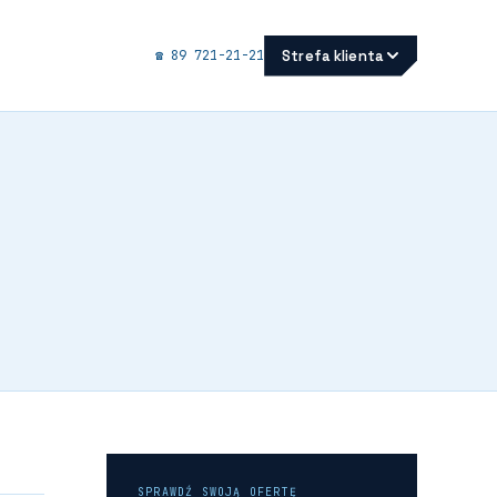
Strefa klienta
☎ 89 721-21-21
SPRAWDŹ SWOJĄ OFERTĘ