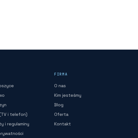
FIRMA
oszyce
O nas
wo
Kim jesteśmy
zyn
Blog
TV i telefon)
Oferta
y i regulaminy
Kontakt
prywatności