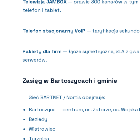
Telewizja JAMBOX
— prawie 300 kanałów w tym 1
telefon i tablet.
Telefon stacjonarny VoIP
— taryfikacja sekundo
Pakiety dla firm
— łącze symetryczne, SLA z gwa
serwerów.
Zasięg w Bartoszycach i gminie
Sieć BARTNET / Nortis obejmuje:
Bartoszyce — centrum, os. Zatorze, os. Wojsk
Bezledy
Wiatrowiec
Turznica