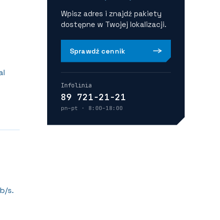
Wpisz adres i znajdź pakiety
dostępne w Twojej lokalizacji.
Sprawdź cennik
al
Infolinia
89 721-21-21
pn–pt · 8:00–18:00
b/s.