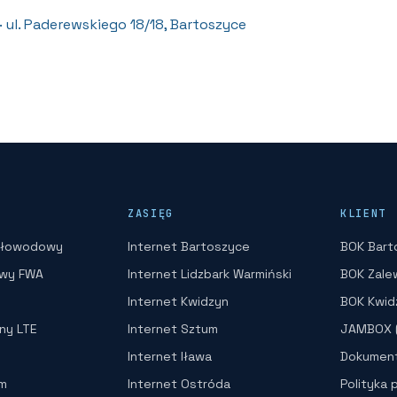
· ul. Paderewskiego 18/18, Bartoszyce
ZASIĘG
KLIENT
atłowodowy
Internet Bartoszyce
BOK Bart
owy FWA
Internet Lidzbark Warmiński
BOK Zale
Internet Kwidzyn
BOK Kwid
lny LTE
Internet Sztum
JAMBOX (
Internet Iława
Dokument
rm
Internet Ostróda
Polityka 