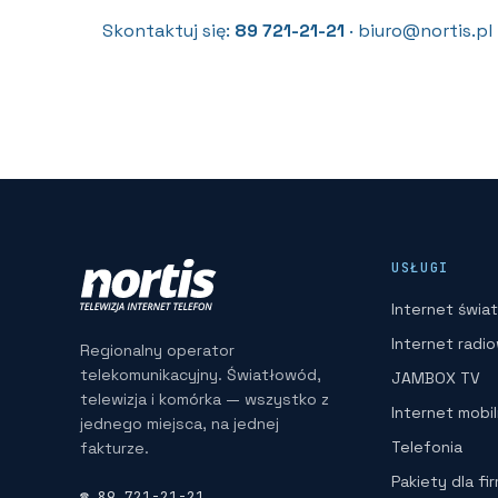
Skontaktuj się:
89 721-21-21
· biuro@nortis.pl 
USŁUGI
Internet świ
Internet radi
Regionalny operator
telekomunikacyjny. Światłowód,
JAMBOX TV
telewizja i komórka — wszystko z
Internet mobi
jednego miejsca, na jednej
Telefonia
fakturze.
Pakiety dla fi
☎ 89 721-21-21