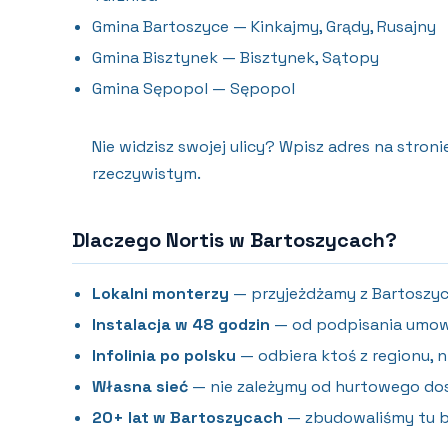
Gmina Bartoszyce — Kinkajmy, Grądy, Rusajny
Gmina Bisztynek — Bisztynek, Sątopy
Gmina Sępopol — Sępopol
Nie widzisz swojej ulicy? Wpisz adres na stro
rzeczywistym.
Dlaczego Nortis w Bartoszycach?
Lokalni monterzy
— przyjeżdżamy z Bartoszyc,
Instalacja w 48 godzin
— od podpisania umowy
Infolinia po polsku
— odbiera ktoś z regionu, ni
Własna sieć
— nie zależymy od hurtowego dos
20+ lat w Bartoszycach
— zbudowaliśmy tu bi