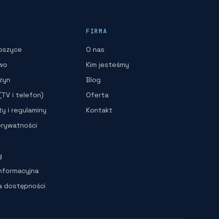
FIRMA
oszyce
O nas
wo
Kim jesteśmy
zyn
Blog
TV i telefon)
Oferta
y i regulaminy
Kontakt
prywatności
g
informacyjna
ja dostępności