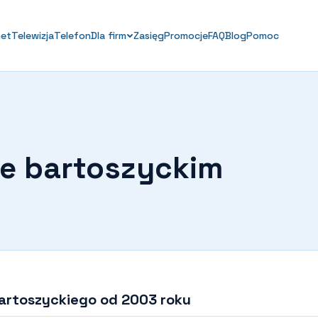
net
Telewizja
Telefon
Dla firm
Zasięg
Promocje
FAQ
Blog
Pomoc
ie bartoszyckim
bartoszyckiego od 2003 roku