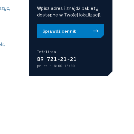
szyc,
Wpisz adres i znajdź pakiety
dostępne w Twojej lokalizacji.
Sprawdź cennik
k,
Infolinia
89 721-21-21
pn–pt · 8:00–18:00