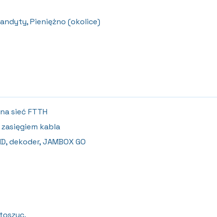
andyty, Pieniężno (okolice)
na sieć FTTH
 zasięgiem kabla
HD, dekoder, JAMBOX GO
rtoszyc.