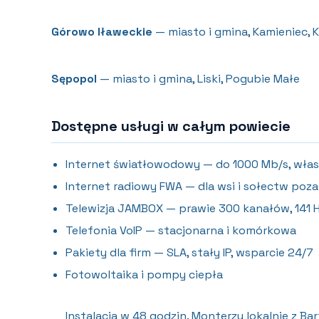
Górowo Iławeckie
— miasto i gmina, Kamieniec, K
Sępopol
— miasto i gmina, Liski, Pogubie Małe
Dostępne usługi w całym powiecie
Internet światłowodowy — do 1000 Mb/s, włas
Internet radiowy FWA — dla wsi i sołectw poza
Telewizja JAMBOX — prawie 300 kanałów, 141 
Telefonia VoIP — stacjonarna i komórkowa
Pakiety dla firm — SLA, stały IP, wsparcie 24/7
Fotowoltaika i pompy ciepła
Instalacja w 48 godzin. Monterzy lokalnie z Ba