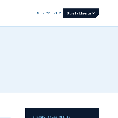
Strefa klienta
☎ 89 721-21-21
SPRAWDŹ SWOJĄ OFERTĘ