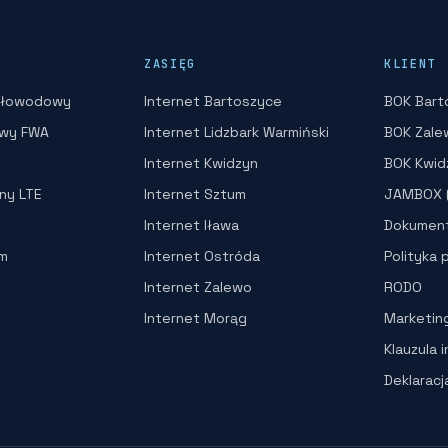
ZASIĘG
KLIENT
atłowodowy
Internet Bartoszyce
BOK Bart
owy FWA
Internet Lidzbark Warmiński
BOK Zale
Internet Kwidzyn
BOK Kwid
lny LTE
Internet Sztum
JAMBOX (
Internet Iława
Dokument
rm
Internet Ostróda
Polityka 
Internet Zalewo
RODO
Internet Morąg
Marketin
Klauzula 
Deklarac