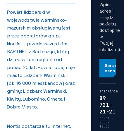
Wpisz
adres i
Powiat lidzbarski w
znajdź
województwie warmińsko-
pakiety
mazurskim obsługiwany jest
dostępne
przez operatorów grupy
w
Twojej
Nortis — przede wszystkim
lokalizacji.
BARTNET z Bartoszyc, który
działa w tym regionie od
Sprawdź
ponad 20 lat. Powiat obejmuje
cennik
miasto Lidzbark Warmiński
(ok. 16 000 mieszkańców) oraz
gminy: Lidzbark Warmiński,
Infolinia
89
Kiwity, Lubomino, Orneta i
721-
Dobre Miasto.
21-21
pn–pt ·
8:00–
Nortis dostarcza tu internet,
18:00