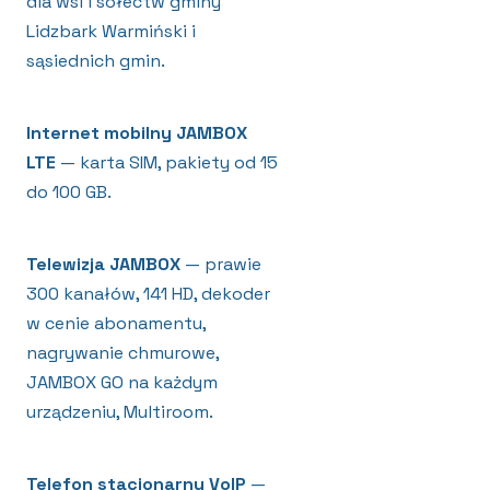
dla wsi i sołectw gminy
Lidzbark Warmiński i
sąsiednich gmin.
Internet mobilny JAMBOX
LTE
— karta SIM, pakiety od 15
do 100 GB.
Telewizja JAMBOX
— prawie
300 kanałów, 141 HD, dekoder
w cenie abonamentu,
nagrywanie chmurowe,
JAMBOX GO na każdym
urządzeniu, Multiroom.
Telefon stacjonarny VoIP
—