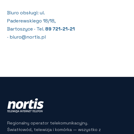
Biuro obsługi: ul.
Paderewskiego 18/18,
Bartoszyce · Tel.
89 721-21-21
· biuro@nortis.pl
Regionalny operator telekomunikacyjny.
Światłowód, telewizja i komórka — wszystko z