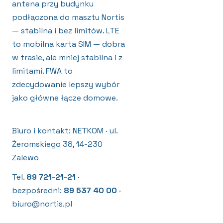
antena przy budynku
podłączona do masztu Nortis
— stabilna i bez limitów. LTE
to mobilna karta SIM — dobra
w trasie, ale mniej stabilna i z
limitami. FWA to
zdecydowanie lepszy wybór
jako główne łącze domowe.
Biuro i kontakt: NETKOM · ul.
Żeromskiego 38, 14-230
Zalewo
Tel.
89 721-21-21
·
bezpośredni:
89 537 40 00
·
biuro@nortis.pl