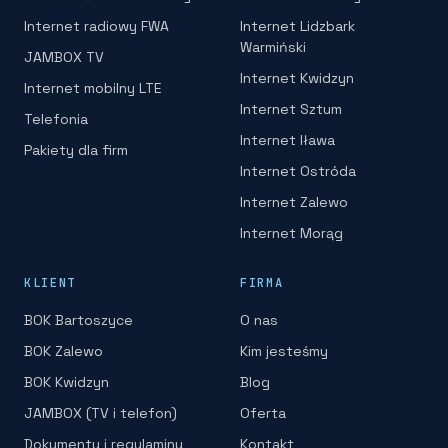
Internet radiowy FWA
Internet Lidzbark
Warmiński
JAMBOX TV
Internet Kwidzyn
Internet mobilny LTE
Internet Sztum
Telefonia
Internet Iława
Pakiety dla firm
Internet Ostróda
Internet Zalewo
Internet Morąg
KLIENT
FIRMA
BOK Bartoszyce
O nas
BOK Zalewo
Kim jesteśmy
BOK Kwidzyn
Blog
JAMBOX (TV i telefon)
Oferta
Dokumenty i regulaminy
Kontakt