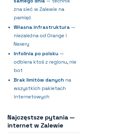
samego dnia
— technik
zna sieć w Zalewie na
pamięć
Własna infrastruktura
—
niezależna od Orange i
Nexery
Infolinia po polsku
—
odbiera ktoś z regionu, nie
bot
Brak limitów danych
na
wszystkich pakietach
internetowych
Najczęstsze pytania —
internet w Zalewie