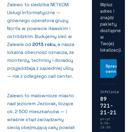
Zalewo to siedziba NETKOM
Wpisz
adres i
Usługi Informatyczne —
znajdź
głównego operatora grupy
pakiety
Nortis w powiecie iławskim i
dostępne
ostródzkim. Budujemy sieć w
w
Twojej
Zalewie od
2013 roku
, a nasza
lokalizacji.
lokalna obecność oznacza, że
monterzy, technicy i doradcy
Sprawdź
przyjeżdżają z sąsiedniej ulicy
cennik
— nie z odległego call center.
Infolinia
Zalewo to malownicze miasto
89
nad jeziorem Jeziorak, liczące
721-
ok. 2 500 mieszkańców — i
21-21
właśnie stąd zarządzamy
pn–pt ·
8:00–
siecią obejmującą cały powiat
18:00