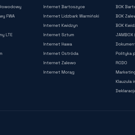
atłowodowy
Internet Bartoszyce
BOK Bart
owy FWA
Internet Lidzbark Warmiński
BOK Zale
Internet Kwidzyn
BOK Kwid
lny LTE
Internet Sztum
JAMBOX (
Internet Iława
Dokument
rm
Internet Ostróda
Polityka 
Internet Zalewo
RODO
Internet Morąg
Marketin
Klauzula 
Deklarac