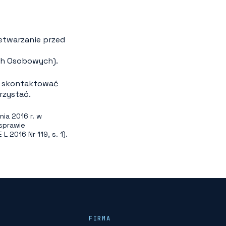
etwarzanie przed
ch Osobowych).
że skontaktować
rzystać.
ia 2016 r. w
sprawie
 2016 Nr 119, s. 1).
FIRMA