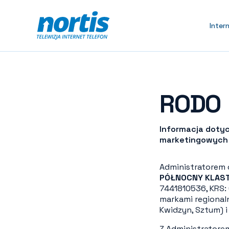
Inter
RODO
Informacja doty
marketingowych 
Administratorem
PÓŁNOCNY KLASTE
7441810536, KRS:
markami regional
Kwidzyn, Sztum) i
Z Administratore