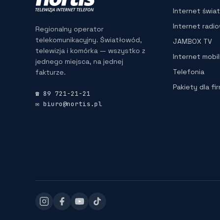
Internet świ
Internet radi
Regionalny operator
telekomunikacyjny. Światłowód,
JAMBOX TV
telewizja i komórka — wszystko z
Internet mobi
jednego miejsca, na jednej
Telefonia
fakturze.
Pakiety dla fi
☎ 89 721-21-21
✉ biuro@nortis.pl