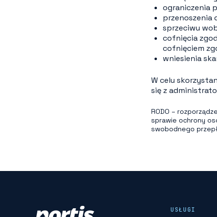
ograniczenia p
przenoszenia 
sprzeciwu wob
cofnięcia zgo
cofnięciem zg
wniesienia sk
W celu skorzysta
się z administrat
RODO – rozporządzen
sprawie ochrony os
swobodnego przepływ
USŁUGI