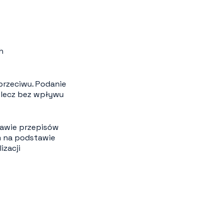
h
przeciwu. Podanie
 lecz bez wpływu
awie przepisów
m na podstawie
zacji