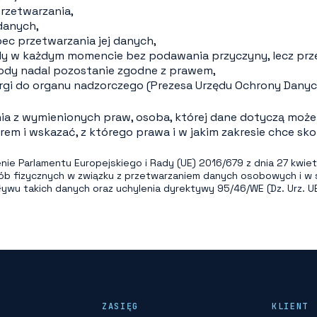
rzetwarzania,
danych,
ec przetwarzania jej danych,
dy w każdym momencie bez podawania przyczyny, lecz prz
ody nadal pozostanie zgodne z prawem,
argi do organu nadzorczego (Prezesa Urzędu Ochrony Dany
nia z wymienionych praw, osoba, której dane dotyczą mo
orem i wskazać, z którego prawa i w jakim zakresie chce sko
ie Parlamentu Europejskiego i Rady (UE) 2016/679 z dnia 27 kwietn
ób fizycznych w związku z przetwarzaniem danych osobowych i w 
u takich danych oraz uchylenia dyrektywy 95/46/WE (Dz. Urz. UE L
ZASIĘG
KLIENT