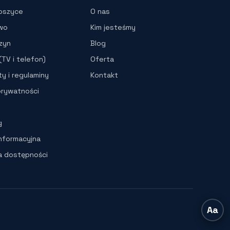
oszyce
O nas
wo
Kim jesteśmy
zyn
Blog
TV i telefon)
Oferta
y i regulaminy
Kontakt
prywatności
g
informacyjna
ja dostępności
Aa