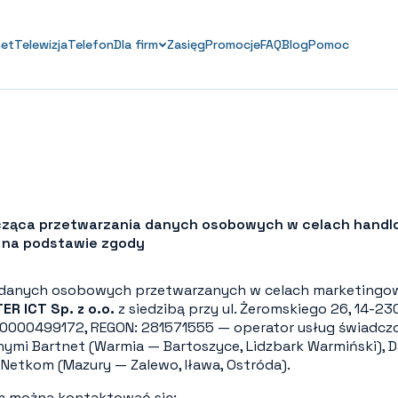
net
Telewizja
Telefon
Dla firm
Zasięg
Promocje
FAQ
Blog
Pomoc
cząca przetwarzania danych osobowych w celach handl
na podstawie zgody
 danych osobowych przetwarzanych w celach marketingow
R ICT Sp. z o.o.
z siedzibą przy ul. Żeromskiego 26, 14-230
 0000499172, REGON: 281571555 — operator usług świadc
nymi Bartnet (Warmia — Bartoszyce, Lidzbark Warmiński), 
 Netkom (Mazury — Zalewo, Iława, Ostróda).
m można kontaktować się: