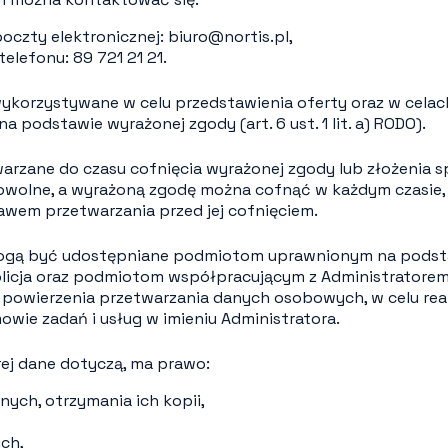
oczty elektronicznej:
biuro@nortis.pl
,
telefonu:
89 721 21 21
.
ykorzystywane w celu przedstawienia oferty oraz w celac
 podstawie wyrażonej zgody (art. 6 ust. 1 lit. a) RODO).
arzane do czasu cofnięcia wyrażonej zgody lub złożenia s
owolne, a wyrażoną zgodę można cofnąć w każdym czasie,
awem przetwarzania przed jej cofnięciem.
gą być udostępniane podmiotom uprawnionym na podst
policja oraz podmiotom współpracującym z Administratore
owierzenia przetwarzania danych osobowych, w celu reali
wie zadań i usług w imieniu Administratora.
rej dane dotyczą, ma prawo:
ych, otrzymania ich kopii,
ch,