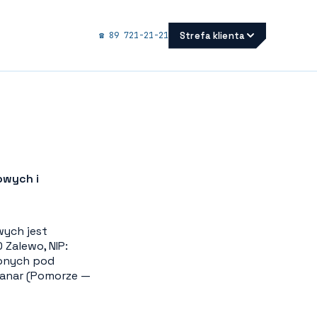
Strefa klienta
☎ 89 721-21-21
owych i
ych jest
 Zalewo, NIP:
zonych pod
Danar (Pomorze —