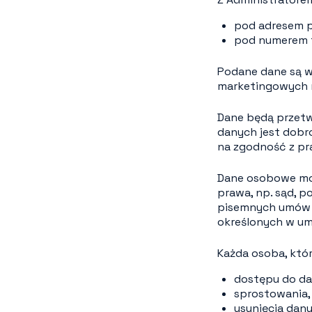
pod adresem p
pod numerem 
Podane dane są w
marketingowych na
Dane będą przetw
danych jest dobr
na zgodność z pr
Dane osobowe mo
prawa, np. sąd, 
pisemnych umów p
określonych w umo
Każda osoba, któ
dostępu do dan
sprostowania,
usunięcia dany