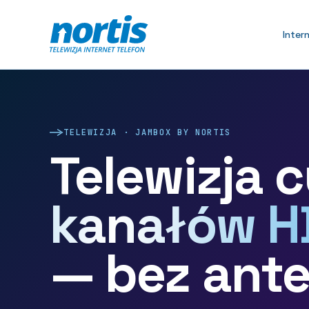
Inter
TELEWIZJA · JAMBOX BY NORTIS
Telewizja 
kanałów H
— bez ante