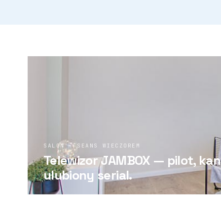
SALON · SEANS WIECZOREM
Telewizor JAMBOX — pilot, kan
ulubiony serial.