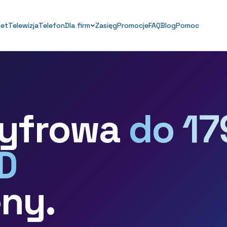
net
Telewizja
Telefon
Dla firm
Zasięg
Promocje
FAQ
Blog
Pomoc
cyfrowa
do 17
D
ny.