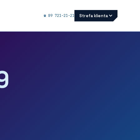
Strefa klienta
☎ 89 721-21-21
9