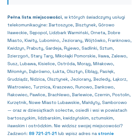
Pełna lista miejscowości
, w których świadczymy
usługi
telekomunikacyjne
:
Bartoszyce, Bisztynek, Górowo
Iławeckie, Sępopol, Lidzbark Warmiński, Orneta, Dobre
Miasto, Kiwity, Lubomino, Jeziorany, Wójtówko, Franknowo,
Kwidzyn, Prabuty, Gardeja, Ryjewo, Sadlinki, Sztum,
Dzierzgoń, Stary Targ, Mikołajki Pomorskie, Iława, Zalewo,
Susz, Lubawa, Kisielice, Ostróda, Morąg, Miłakowo,
Miłomłyn, Dąbrówno, Łukta, Olsztyn, Elbląg, Pasłęk,
Grudziądz, Nidzica, Olsztynek, Jeziorany, Bezledy, Łąkorz,
Wiatrowiec, Turznica, Kraszewo, Runowo, Dankowo,
Rakowiec, Pawlice, Brachlewo, Barlewice, Czernin, Postolin,
Kurzętnik, Nowe Miasto Lubawskie, Małdyty, Samborowo
— oraz w dziesiątkach sołectw, osiedli i wsi w powiatach
bartoszyckim, lidzbarskim, kwidzyńskim, sztumskim,
iławskim i ostródzkim. Nie widzisz swojej miejscowości?
Zadzwoń:
89 721-21-21
lub wpisz adres na
stronie