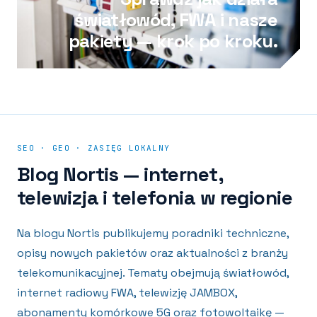
światłowód, FWA i nasze
pakiety — krok po kroku.
SEO · GEO · ZASIĘG LOKALNY
Blog Nortis — internet,
telewizja i telefonia w regionie
Na blogu Nortis publikujemy poradniki techniczne,
opisy nowych pakietów oraz aktualności z branży
telekomunikacyjnej. Tematy obejmują światłowód,
internet radiowy FWA, telewizję JAMBOX,
abonamenty komórkowe 5G oraz fotowoltaikę —